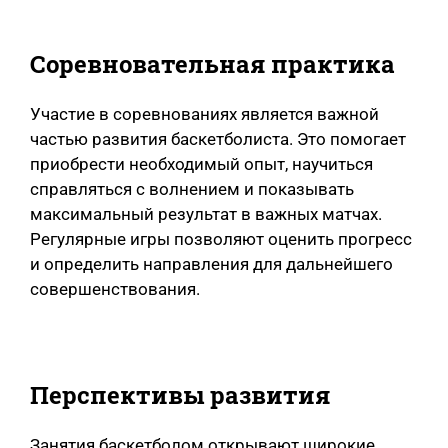
Соревновательная практика
Участие в соревнованиях является важной
частью развития баскетболиста. Это помогает
приобрести необходимый опыт, научиться
справляться с волнением и показывать
максимальный результат в важных матчах.
Регулярные игры позволяют оценить прогресс
и определить направления для дальнейшего
совершенствования.
Перспективы развития
Занятия баскетболом открывают широкие