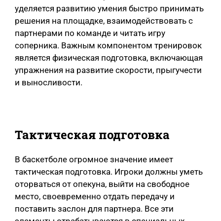
уделяется развитию умения быстро принимать
решения на площадке, взаимодействовать с
партнерами по команде и читать игру
соперника. Важным компонентом тренировок
является физическая подготовка, включающая
упражнения на развитие скорости, прыгучести
и выносливости.
Тактическая подготовка
В баскетболе огромное значение имеет
тактическая подготовка. Игроки должны уметь
оторваться от опекуна, выйти на свободное
место, своевременно отдать передачу и
поставить заслон для партнера. Все эти