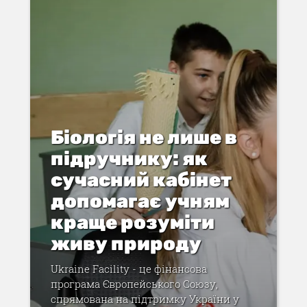
Біологія не лише в
підручнику: як
сучасний кабінет
допомагає учням
краще розуміти
живу природу
Ukraine Facility - це фінансова
програма Європейського Союзу,
спрямована на підтримку України у