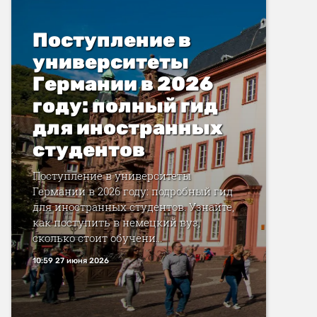
Поступление в
университеты
Германии в 2026
году: полный гид
для иностранных
студентов
Поступление в университеты
Германии в 2026 году: подробный гид
для иностранных студентов. Узнайте,
как поступить в немецкий вуз,
сколько стоит обучени...
10:59 27 июня 2026