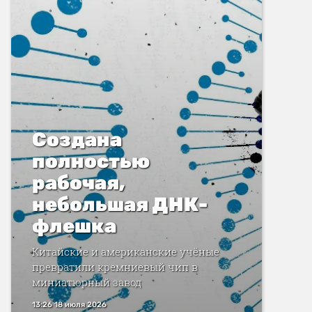
Создана
полностью
рабочая,
небольшая ДНК-
флешка
Китайские и американские учёные
превратили кремниевый чип в
миниатюрный завод
13:26 18 июля 2026