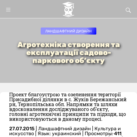
ЛАНДШАФТНИЙ ДИЗАЙН
Агротехніка створення та
експлуатації садово-
паркового об’єкту
Проект благоустрою та озеленення території
Присадибної ділянки в с. Жуків Бережанський
рн, Тернопільська обл. Напрямки та шляхи
вдосконалення досліджуваного об’єкту,
головні агротехнічні принципи та підходи, що
використовуються в даному процесі.
27.07.2015
|
Ландшафтний дизайн
|
Культура и
искусство
|
Язык: украинский
| Просмотры:
411