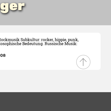
nger
ockmusik Subkultur: rocker, hippie, punk,
hilosophische Bedeutung. Russische Musik:
508