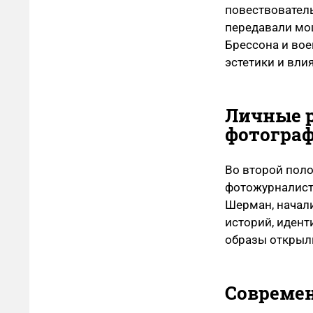
повествовател
передавали мо
Брессона и во
эстетики и вли
Личные р
фотогра
Во второй пол
фотожурналисти
Шерман, начал
историй, иден
образы открыл
Современ