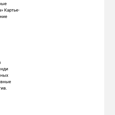
рые
» Картье-
ание
и
инди
чных
ивные
ив.