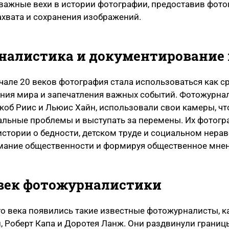
важные вехи в истории фотографии, предоставив фот
ахвата и сохранения изображений.
налистика и документирование
ачале 20 веков фотография стала использоваться как с
ния мира и запечатления важных событий. Фотожурна
коб Риис и Льюис Хайн, использовали свои камеры, ч
альные проблемы и выступать за перемены. Их фотогр
стории о бедности, детском труде и социальном нерав
мание общественности и формируя общественное мнен
 век фотожурналистики
го века появились такие известные фотожурналисты, к
, Роберт Капа и Доротея Ланж. Они раздвинули границ