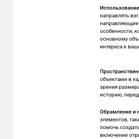
Использование
направлять взг
направляющие л
особенности, к
основному объе
интереса к ваш
Пространствен
объектами в ка
зрения размера
историю, перед
Обрамление и 
элементов, так
помочь создать
включение отри