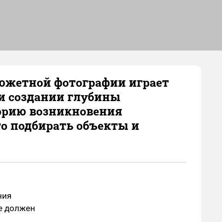
сюжетной фотографии играет
и создании глубины
торию возникновения
го подбирать объекты и
ния
ые должен