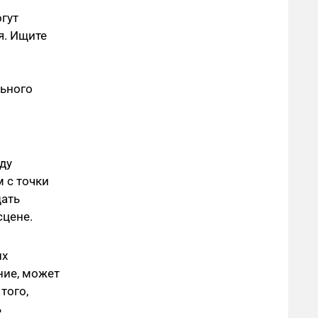
гут
я. Ищите
льного
ду
м с точки
щать
сцене.
их
ние, может
того,
ь