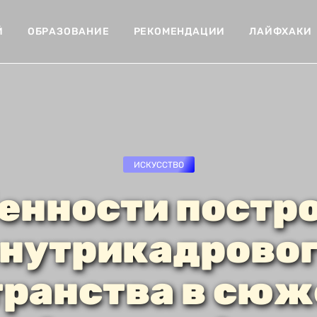
Й
ОБРАЗОВАНИЕ
РЕКОМЕНДАЦИИ
ЛАЙФХАКИ
ИСКУССТВО
енности постр
нутрикадрово
транства в сюж