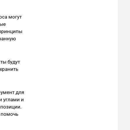
рса могут
ные
 принципы
ованную
ты будут
охранить
умент для
и углами и
мпозиции.
т помочь