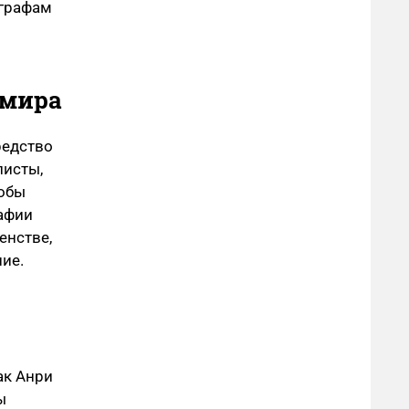
ографам
 мира
редство
листы,
тобы
афии
енстве,
ие.
ак Анри
ы