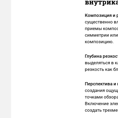
внутрик
Композиция и 
существенно вл
приемы компози
симметрии или
композицию.
Глубина резкос
выделяться в к
резкость как б
Перспектива и 
создания ощуще
точками обзора
Включение элем
создать трехме