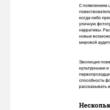
С появлением 
повествователь
когда-либо пре
уличную фотог
нарративы. Ра
новые возможн
мировой аудит
Эволюция пове
культурными и 
первопроходце
способность ф
рассказывать и
Нескольк