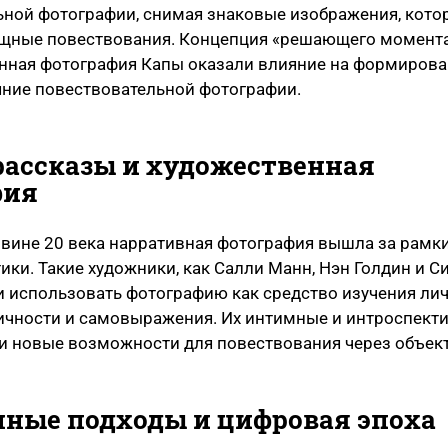
ьной фотографии, снимая знаковые изображения, кото
щные повествования. Концепция «решающего момента
енная фотография Капы оказали влияние на формиров
яние повествовательной фотографии.
ассказы и художественная
фия
овине 20 века нарративная фотография вышла за рамк
ки. Такие художники, как Салли Манн, Нэн Голдин и С
и использовать фотографию как средство изучения ли
тичности и самовыражения. Их интимные и интроспект
и новые возможности для повествования через объект
ные подходы и цифровая эпоха