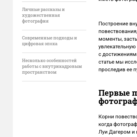
Личные рассказы и
художественная
фотография
Построение вн
повествования
Современные подходы и
моменты, засты
цифровая эпоха
увлекательную 
с достижениями
Несколько особенностей
статье мы иссл
работы с внутрикадровым
проследив ее п
пространством
Первые п
фотогра
Корни повеств
когда фотограф
Луи Дагером и