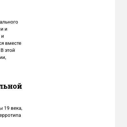
уального
и и
 и
ся вместе
 В этой
ии,
ельной
 19 века,
герротипа