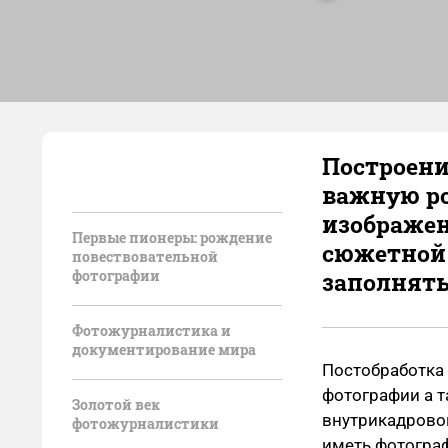
Построени
важную ро
изображен
Первые пионеры: рождение
сюжетной 
повествовательной
фотографии
заполнять
Фотожурналистика и
документирование мира
Постобработка
фотографии а т
Золотой век
внутрикадровог
фотожурналистики
иметь фотогра