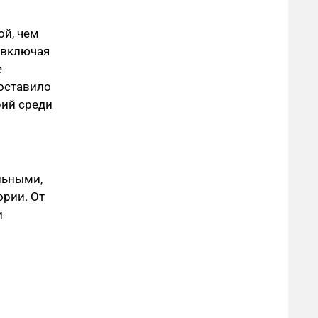
ой, чем
 включая
е
оставило
рий среди
льными,
ории. От
и