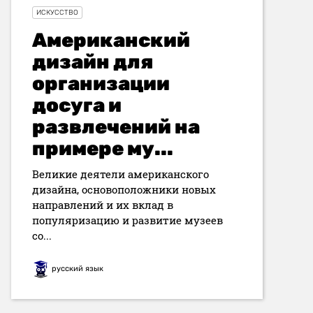
ИСКУССТВО
Американский
дизайн для
организации
досуга и
развлечений на
примере му...
Великие деятели американского
дизайна, основоположники новых
направлений и их вклад в
популяризацию и развитие музеев
со...
русский язык