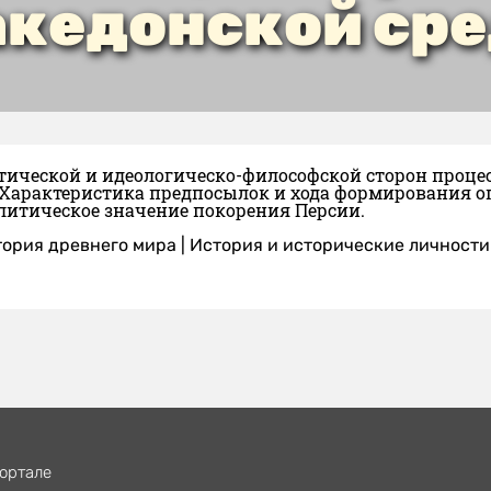
кедонской ср
тической и идеологическо-философской сторон процес
 Характеристика предпосылок и хода формирования о
литическое значение покорения Персии.
ория древнего мира
|
История и исторические личности
ортале