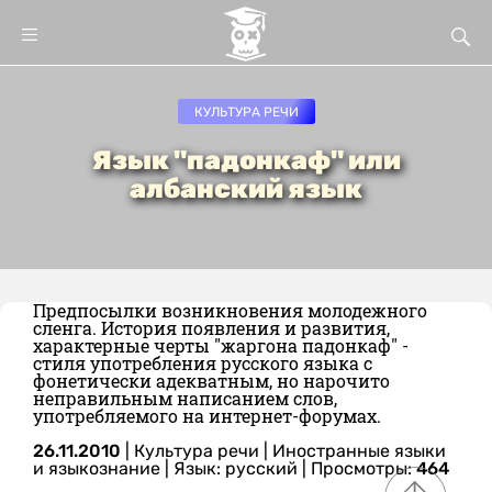
КУЛЬТУРА РЕЧИ
Язык "падонкаф" или
албанский язык
Предпосылки возникновения молодежного
сленга. История появления и развития,
характерные черты "жаргона падонкаф" -
стиля употребления русского языка с
фонетически адекватным, но нарочито
неправильным написанием слов,
употребляемого на интернет-форумах.
26.11.2010
|
Культура речи
|
Иностранные языки
и языкознание
|
Язык: русский
| Просмотры:
464