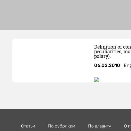
Definition of co
peculiarities, m
polary).
06.02.2010
|
Eng
Статьи
По рубрикам
По алавиту
О п