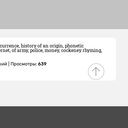
currence, history of an origin, phonetic
ernet, of army, police, money, cockeney rhyming,
кий
| Просмотры:
639