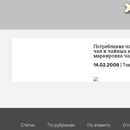
Потребление ч
чая и чайных н
маркировка чая
14.02.2008
|
То
Статьи
По рубрикам
По алавиту
О п