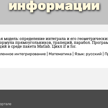
информации
я модель: определение интеграла и его геометричес
ормула прямоугольников, трапеций, парабол. Програ
й в среде пакета Matlab. Цикл if и for.
ленное интегрирование
|
Математика
|
Язык: русский
| 
ортале