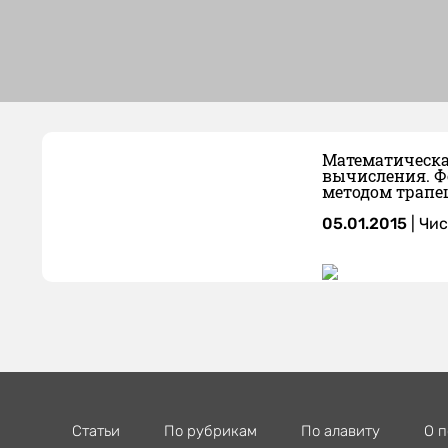
Математическа
вычисления. Ф
методом трапеци
05.01.2015
|
Чис
Статьи
По рубрикам
По алавиту
О п