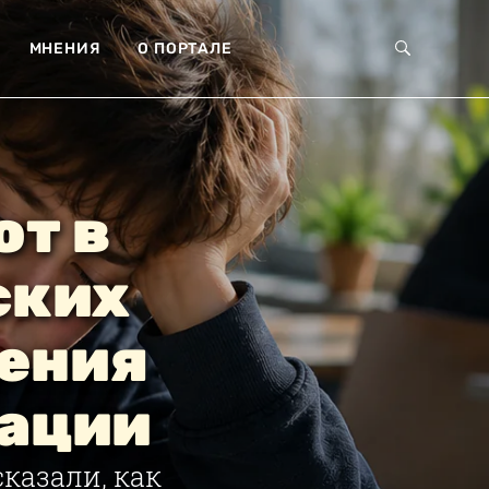
МНЕНИЯ
О ПОРТАЛЕ
ют в
ских
ения
рации
казали, как