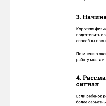
3. Начин
Короткая физич
подготовить ор
способны повыс
По мнению экс
работу мозга и
4. Рассм
сигнал
Если ребенок р
более серьезн