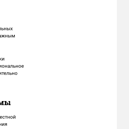
льных
 важным
ки
циональное
ительно
емы
местной
ния