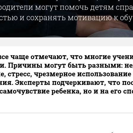
родители могут помочь детям спра
стью и сохранять мотивацию к об
все чаще отмечают, что многие учен
. Причины могут быть разными: нед
е, стресс, чрезмерное использовани
ия. Эксперты подчеркивают, что пос
 самочувствие ребенка, но и на его с