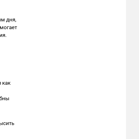
м дня,
омогает
ия.
 как
обны
высить