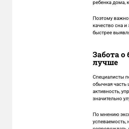
ребенка дома, 
Поэтому важно 
качество сна и
быстрее выявл
Забота о
лучше
Специалисты по
обычная часть
активность, у
значительно ул
По мнению эксп
успеваемость, 
сопровождать д