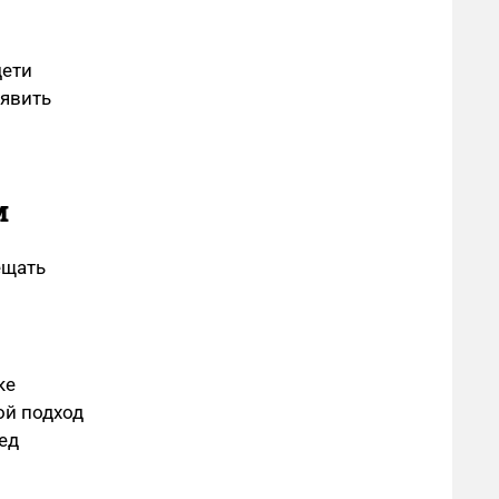
дети
ыявить
м
ещать
ке
ой подход
ед