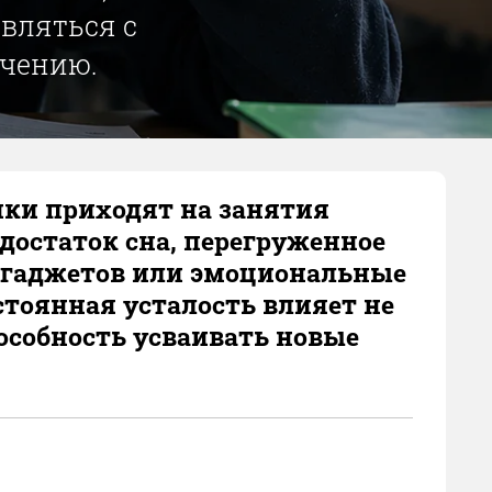
вляться с
учению.
ики приходят на занятия
остаток сна, перегруженное
е гаджетов или эмоциональные
тоянная усталость влияет не
пособность усваивать новые