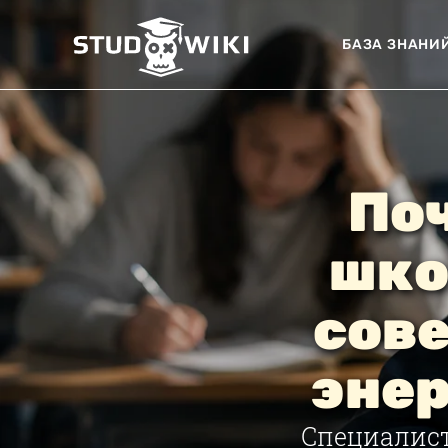
БАЗА ЗНАНИ
Поч
шко
сов
энер
Специалист