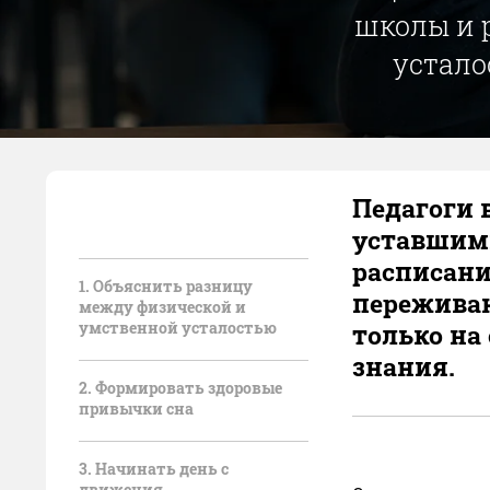
школы и 
устало
Педагоги 
уставшими
расписани
1. Объяснить разницу
переживан
между физической и
умственной усталостью
только на
знания.
2. Формировать здоровые
привычки сна
3. Начинать день с
движения