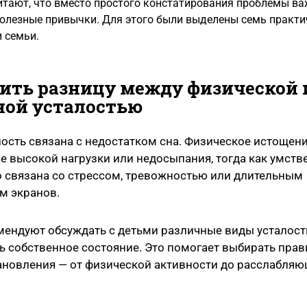
тают, что вместо простого констатирования проблемы ва
лезные привычки. Для этого были выделены семь практич
и семьи.
нить разницу между физической 
ной усталостью
лость связана с недостатком сна. Физическое истощен
е высокой нагрузки или недосыпания, тогда как умств
о связана со стрессом, тревожностью или длительным
м экранов.
ендуют обсуждать с детьми различные виды усталости
ь собственное состояние. Это помогает выбирать пра
ановления — от физической активности до расслабля