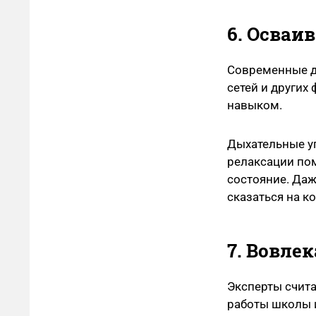
6. Осваи
Современные д
сетей и других
навыком.
Дыхательные у
релаксации по
состояние. Да
сказаться на к
7. Вовле
Эксперты счита
работы школы и