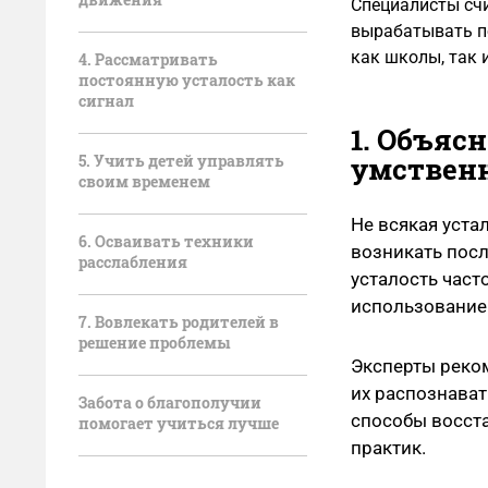
Специалисты счи
вырабатывать по
как школы, так 
4. Рассматривать
постоянную усталость как
сигнал
1. Объяс
5. Учить детей управлять
умствен
своим временем
Не всякая уста
6. Осваивать техники
возникать посл
расслабления
усталость част
использование
7. Вовлекать родителей в
решение проблемы
Эксперты реком
их распознават
Забота о благополучии
способы восст
помогает учиться лучше
практик.