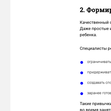
2. Форми
Качественный с
Даже простые 
ребенка.
Специалисты р
ограничивать
придерживат
создавать сп
заранее гото
Такие привычк
во время занят