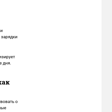
 и
 зарядки
изирует
 дня.
как
твовать о
ные