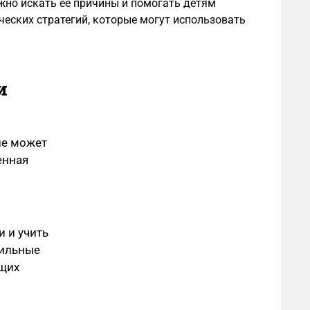
жно искать ее причины и помогать детям
еских стратегий, которые могут использовать
и
ие может
енная
 и учить
вильные
ющих