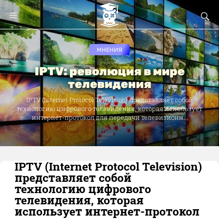
МНЕНИЯ
IPTV: революция в мире
телевидения
IPTV (Internet Protocol Television) представляет собой
технологию цифрового телевидения, которая использует
интернет-протокол для передачи телевизионн...
IPTV (Internet Protocol Television)
представляет собой
технологию цифрового
телевидения, которая
использует интернет-протокол