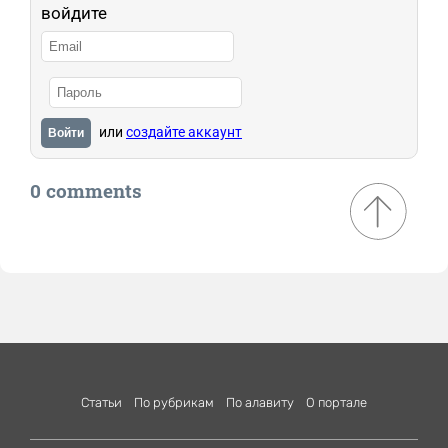
войдите
или
создайте аккаунт
Войти
0 comments
Статьи
По рубрикам
По алавиту
О портале