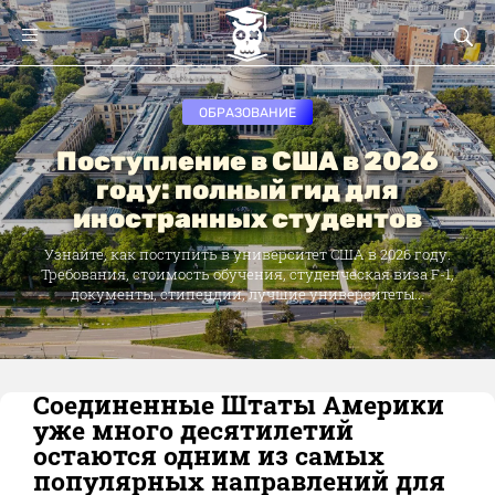
ОБРАЗОВАНИЕ
Поступление в США в 2026
году: полный гид для
иностранных студентов
Узнайте, как поступить в университет США в 2026 году.
Требования, стоимость обучения, студенческая виза F-1,
документы, стипендии, лучшие университеты...
Соединенные Штаты Америки
уже много десятилетий
остаются одним из самых
популярных направлений для