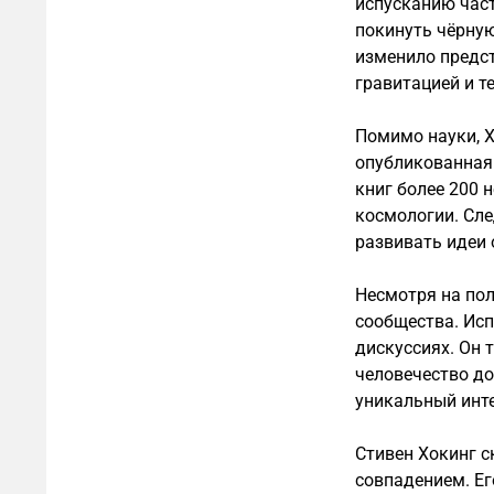
испусканию част
покинуть чёрную
изменило предст
гравитацией и 
Помимо науки, Х
опубликованная 
книг более 200 
космологии. Сл
развивать идеи 
Несмотря на пол
сообщества. Исп
дискуссиях. Он 
человечество до
уникальный инте
Стивен Хокинг с
совпадением. Ег