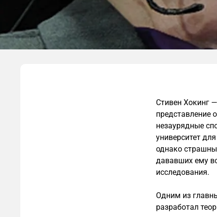
Стивен Хокинг —
представление о
незаурядные спо
университет для
однако страшный
дававших ему вс
исследования.
Одним из главны
разработал теор