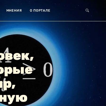
МНЕНИЯ
О ПОРТАЛЕ
овек,
орые
р,
шную