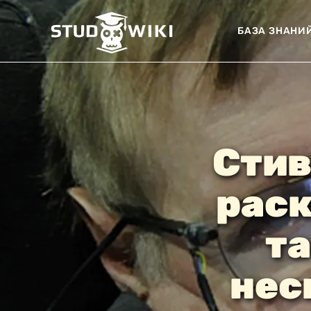
БАЗА ЗНАНИ
Стив
рас
т
нес