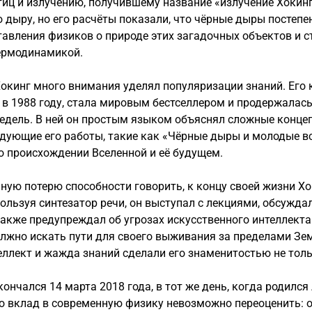
иц и излучению, получившему название «излучение Хокинга
 дыру, но его расчёты показали, что чёрные дыры постеп
авления физиков о природе этих загадочных объектов и 
термодинамикой.
окинг много внимания уделял популяризации знаний. Его 
в 1988 году, стала мировым бестселлером и продержалас
недель. В ней он простым языком объяснял сложные конце
едующие его работы, такие как «Чёрные дыры и молодые 
о происхождении Вселенной и её будущем.
ную потерю способности говорить, к концу своей жизни Х
ользуя синтезатор речи, он выступал с лекциями, обсужда
также предупреждал об угрозах искусственного интеллекта
лжно искать пути для своего выживания за пределами Зем
ллект и жажда знаний сделали его знаменитостью не тольк
кончался 14 марта 2018 года, в тот же день, когда родилс
о вклад в современную физику невозможно переоценить: 