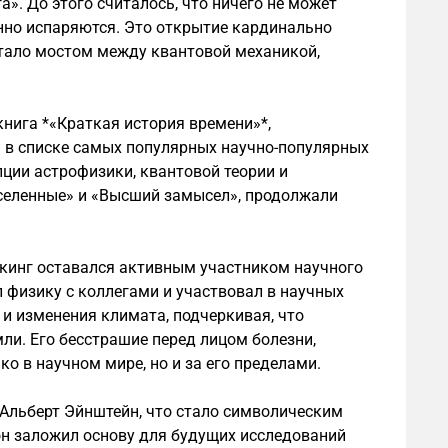
». До этого считалось, что ничего не может
енно испаряются. Это открытие кардинально
стало мостом между квантовой механикой,
книга *«Краткая история времени»*,
ь в списке самых популярных научно-популярных
пции астрофизики, квантовой теории и
вселенные» и «Высший замысел», продолжали
окинг оставался активным участником научного
л физику с коллегами и участвовал в научных
 и изменения климата, подчеркивая, что
ли. Его бесстрашие перед лицом болезни,
о в научном мире, но и за его пределами.
я Альберт Эйнштейн, что стало символическим
он заложил основу для будущих исследований