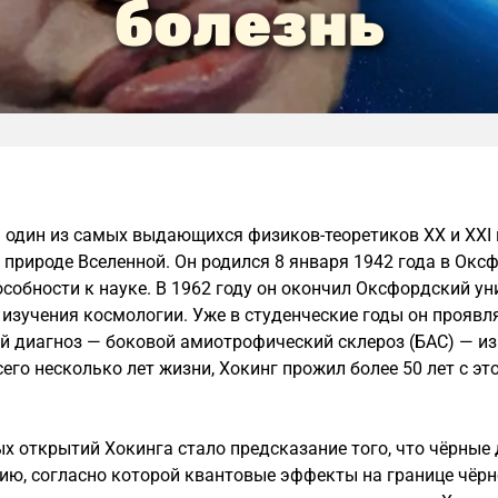
болезнь‍
 один из самых выдающихся физиков-теоретиков XX и XXI 
 природе Вселенной. Он родился 8 января 1942 года в Оксф
собности к науке. В 1962 году он окончил Оксфордский ун
 изучения космологии. Уже в студенческие годы он проявл
 диагноз — боковой амиотрофический склероз (БАС) — изм
его несколько лет жизни, Хокинг прожил более 50 лет с э
х открытий Хокинга стало предсказание того, что чёрные 
ию, согласно которой квантовые эффекты на границе чёр