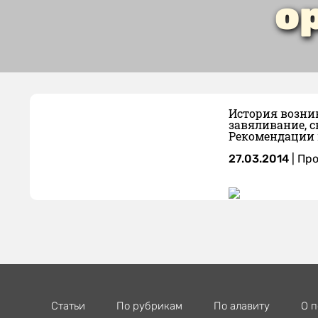
о
История возник
завяливание, с
Рекомендации 
27.03.2014
|
Про
Статьи
По рубрикам
По алавиту
О п