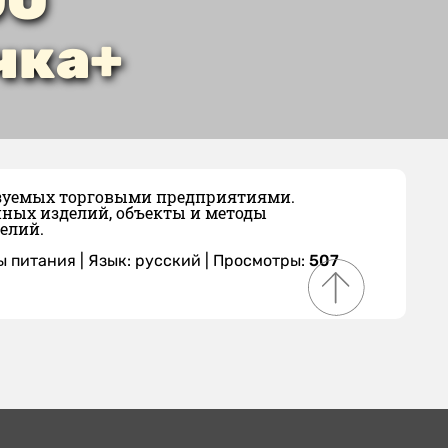
ОО
чка+
изуемых торговыми предприятиями.
нных изделий, объекты и методы
елий.
ы питания
|
Язык: русский
| Просмотры:
507