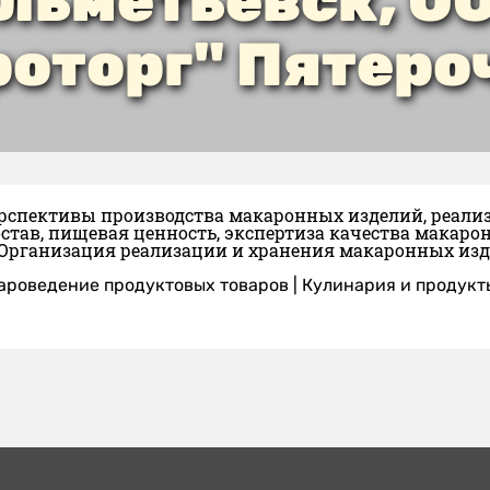
льметьевск, О
роторг" Пятеро
ерспективы производства макаронных изделий, реал
став, пищевая ценность, экспертиза качества макаро
 Организация реализации и хранения макаронных изд
ароведение продуктовых товаров
|
Кулинария и продукт