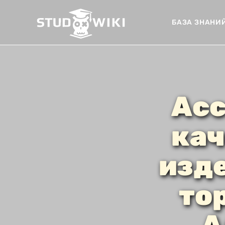
БАЗА ЗНАНИ
Асс
кач
изд
то