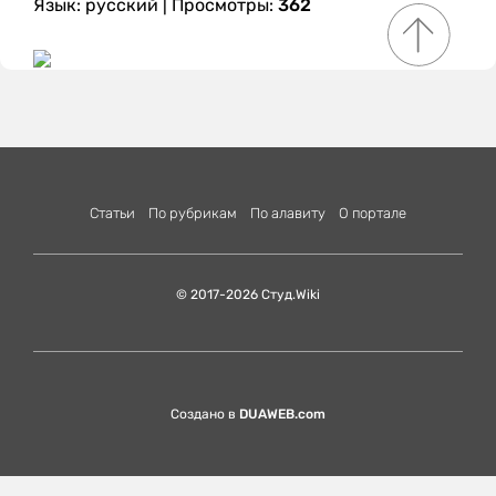
Язык: русский
| Просмотры:
362
Статьи
По рубрикам
По алавиту
О портале
© 2017-2026 Студ.Wiki
Создано в
DUAWEB.com