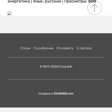
энергетика
|
Язык: русский
| Просмотры:
500
Статьи
По рубрикам
По алавиту
О портале
© 2017-2026 Студ.Wiki
Создано в
DUAWEB.com