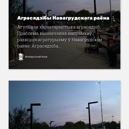
Аграсядзібы Навагрудскага раёна
Агульная характарыстыка аграсядзіб.
Праблема вызначэння напрамкаў
развіцця агратурызму ў Навагрудскім
раёне. Аграсядзіба...
белорусский язык