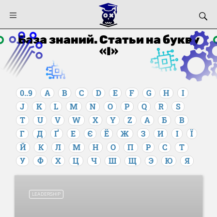
База знаний. Статьи на букву
«I»
0..9
A
B
C
D
E
F
G
H
I
J
K
L
M
N
O
P
Q
R
S
T
U
V
W
X
Y
Z
А
Б
В
Г
Д
Ґ
Е
Є
Ё
Ж
З
И
І
Ї
Й
К
Л
М
Н
О
П
Р
С
Т
У
Ф
Х
Ц
Ч
Ш
Щ
Э
Ю
Я
LEADERSHIP