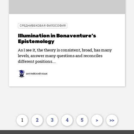
СРЕДНИВЕКОВАЯ ФИЛОСОФИЯ
Illumination in Bonaventure’s
Epistemology
As I see it, the theory is consistent, broad, has many
levels, answer many questions and reconciles
different positions....
английский язык
1
2
3
4
5
>
>>