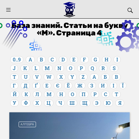
База знаний. Статьи на букву
«М». Страница 4
0..9
A
B
C
D
E
F
G
H
I
J
K
L
M
N
O
P
Q
R
S
T
U
V
W
X
Y
Z
А
Б
В
Г
Д
Ґ
Е
Є
Ё
Ж
З
И
І
Ї
Й
К
Л
М
Н
О
П
Р
С
Т
У
Ф
Х
Ц
Ч
Ш
Щ
Э
Ю
Я
АЛГЕБРА